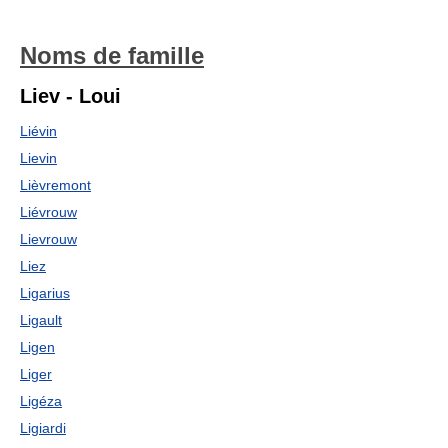
Noms de famille
Liev - Loui
Liévin
Lievin
Lièvremont
Liévrouw
Lievrouw
Liez
Ligarius
Ligault
Ligen
Liger
Ligéza
Ligiardi