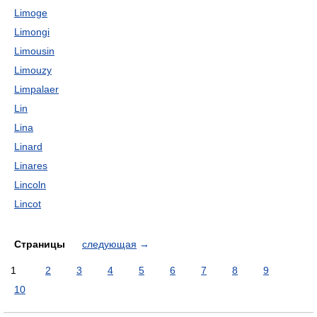
Limoge
Limongi
Limousin
Limouzy
Limpalaer
Lin
Lina
Linard
Linares
Lincoln
Lincot
Страницы
следующая
→
1
2
3
4
5
6
7
8
9
10