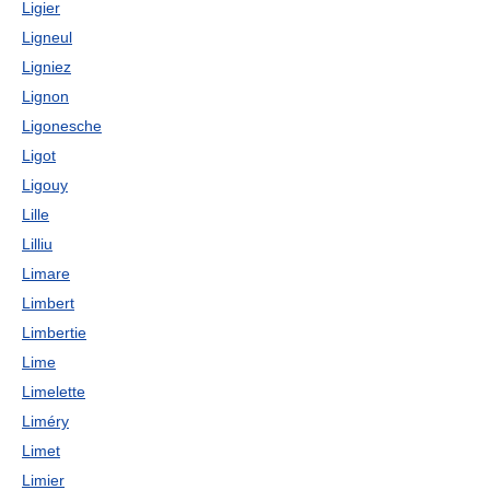
Ligier
Ligneul
Ligniez
Lignon
Ligonesche
Ligot
Ligouy
Lille
Lilliu
Limare
Limbert
Limbertie
Lime
Limelette
Liméry
Limet
Limier